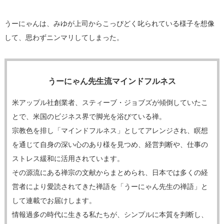
うーにゃんは、みゆが上司からこっぴどく叱られている様子を想像
して、思わずニンマリしてしまった。
うーにゃん先生流マインドフルネス
米アップル社創業者、スティーブ・ジョブズが傾倒していたこ
とで、米国のビジネス界で脚光を浴びている禅。
宗教色を排し「マインドフルネス」としてアレンジされ、瞑想
を通じて自身の深い心のあり様を見つめ、経営判断や、仕事の
ストレス緩和に活用されています。
その源流にある禅宗の文献からまとめられ、日本では多くの経
営者により愛読されてきた禅語を「うーにゃん先生の禅語」と
して連載でお届けします。
情報過多の時代に生きる私たちが、シンプルに本質を判断し、