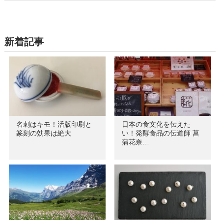
新着記事
名刺はキモ！活版印刷と
日本の食文化を伝えた
篆刻の効果は絶大
い！発酵食品の伝道師 菖
蒲花奈…