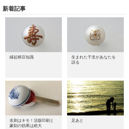
新着記事
縁起柄豆知識
生まれた干支があなたを
語る
名刺はキモ！活版印刷と
足あと
篆刻の効果は絶大