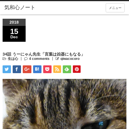
気和心ノート
メニュー
2018
15
Dec
34話 うーにゃん先生「言葉は凶器にもなる」
生は心
4 comments
qiwacocoro