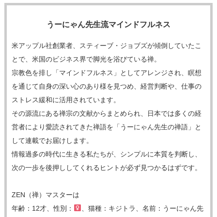
うーにゃん先生流マインドフルネス
米アップル社創業者、スティーブ・ジョブズが傾倒していたこ
とで、米国のビジネス界で脚光を浴びている禅。
宗教色を排し「マインドフルネス」としてアレンジされ、瞑想
を通じて自身の深い心のあり様を見つめ、経営判断や、仕事の
ストレス緩和に活用されています。
その源流にある禅宗の文献からまとめられ、日本では多くの経
営者により愛読されてきた禅語を「うーにゃん先生の禅語」と
して連載でお届けします。
情報過多の時代に生きる私たちが、シンプルに本質を判断し、
次の一歩を後押ししてくれるヒントが必ず見つかるはずです。
ZEN（禅）マスターは
年齢：12才、性別：
、猫種：キジトラ、名前：うーにゃん先