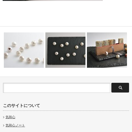
たを語る
蒔絵真珠について
真珠豆知識
篆刻豆知識
このサイトについて
気和心
気和心ノート