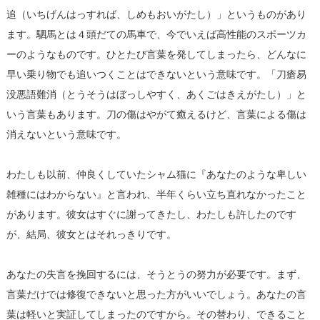
追（いちげんはっすれば、しめもおいがたし）」というものがあり
ます。駟馬とは４頭だての馬車で、今でいえば高性能のスポーツカ
ーのようなものです。ひとたび言葉を発してしまったら、どんなに
早い乗り物でも追いつくことはできないという意味です。「刀瘡易
没悪語難消（とうそうはぼっしやすく、あくごはきえがたし）」と
いう言葉もあります。刀の傷はやがて癒えるけど、言葉による傷は
消えないという意味です。
わたしも以前、仲良くしていたシャム猫に『あなたのような卑しい
雑種にはわからない』と言われ、半年くらい立ち直れなかったこと
があります。彼女はすぐに謝ってきたし、わたしも許したのです
が、結局、彼女とはそれっきりです。
あなたの失言を挽回するには、そうとうの努力が必要です。まず、
言葉だけでは修復できないと思った方がいいでしょう。あなたの言
葉は軽いと実証してしまったのですから。その替わり、できること